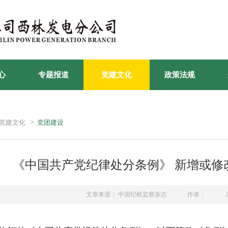
心
专题报道
党建文化
政策法规
>
党建文化
党团建设
《中国共产党纪律处分条例》 新增或修
文章来源： 中国纪检监察杂志
作者：