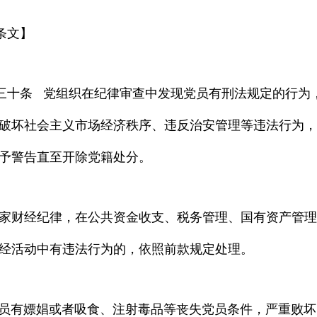
文】
条 党组织在纪律审查中发现党员有刑法规定的行为，
破坏社会主义市场经济秩序、违反治安管理等违法行为，
给予警告直至开除党籍处分。
家财经纪律，在公共资金收支、税务管理、国有资产管理
财经活动中有违法行为的，依照前款规定处理。
有嫖娼或者吸食、注射毒品等丧失党员条件，严重败坏