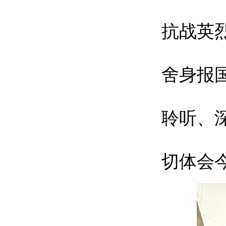
抗战英
舍身报
聆听、
切体会