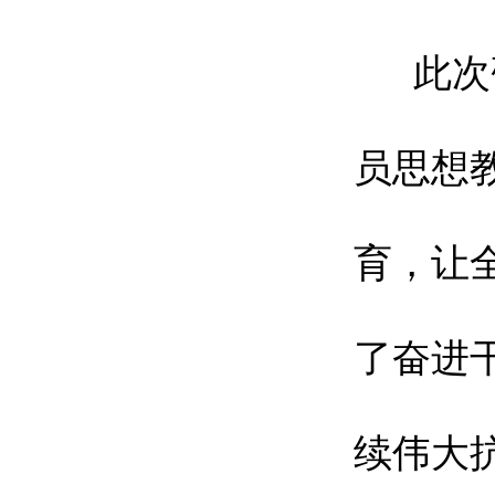
此次研
员思想
育，让
了奋进
续伟大