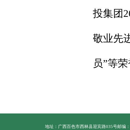
投集团2
敬业先
员”等
地址：广西百色市西林县迎宾路035号
邮编：5