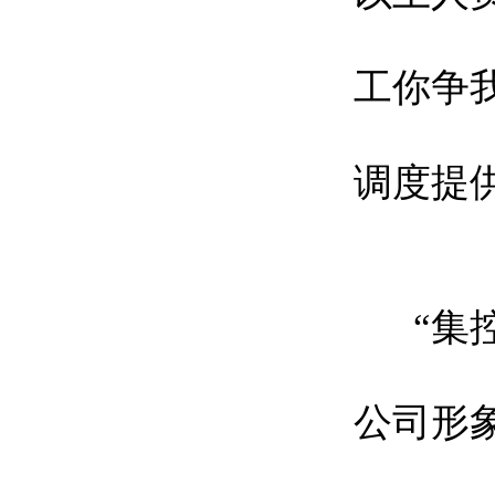
工你争
调度提
“集控
公司形