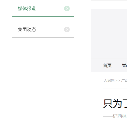
媒体报道
集团动态