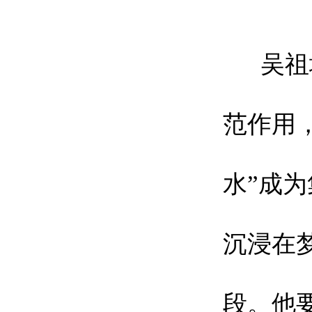
吴祖城
范作用
水”成
沉浸在
段。他