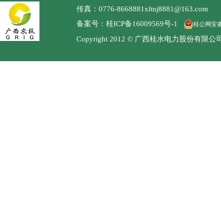
传真：0776-8668881
xltnj8881@163.com
备案号：桂ICP备16009569号-1
桂公网安备45
Copyright 2012 © 广西桂水电力股份有限公司西林