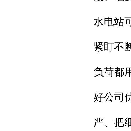
水电站
紧盯不
负荷都
好公司
严、把