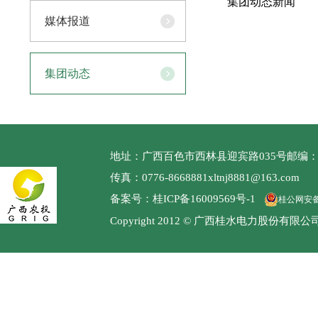
集团动态新闻
媒体报道
集团动态
地址：广西百色市西林县迎宾路035号
邮编：5
传真：0776-8668881
xltnj8881@163.com
备案号：桂ICP备16009569号-1
桂公网安备45
Copyright 2012 © 广西桂水电力股份有限公司西林