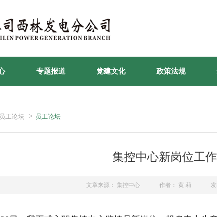
心
专题报道
党建文化
政策法规
>
员工论坛
员工论坛
集控中心新岗位工作
文章来源： 集控中心
作者： 黄 莉
发