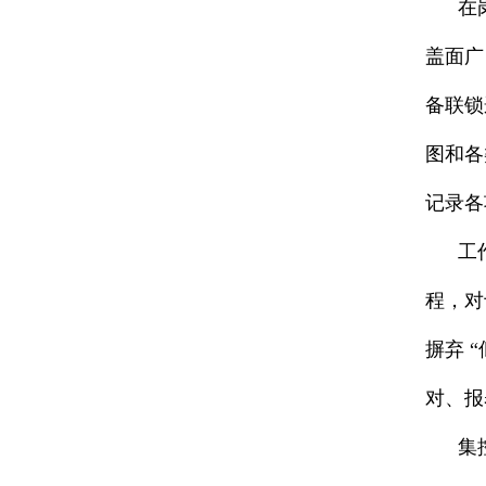
在岗位
盖面广
备联锁
图和各
记录各
工作中
程，对
摒弃 
对、报
集控运