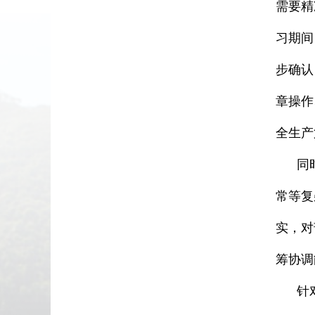
需要精
习期间
步确认
章操作
全生产
同时，
常等复
实，对
筹协调
针对自