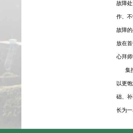
故障处
作、不
故障的
放在首
心拜师
集控岗
以更饱
础、补
长为一